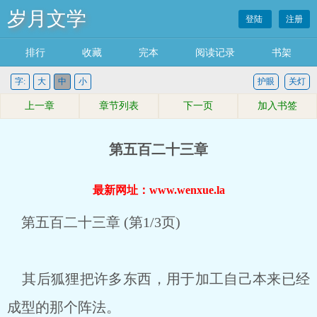
岁月文学
登陆
注册
排行
收藏
完本
阅读记录
书架
字:
大
中
小
护眼
关灯
上一章
章节列表
下一页
加入书签
第五百二十三章
最新网址：www.wenxue.la
第五百二十三章 (第1/3页)
其后狐狸把许多东西，用于加工自己本来已经
成型的那个阵法。