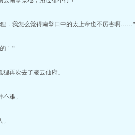
去南擎禁地，路过都不行！”
狸，我怎么觉得南擎口中的太上帝也不厉害啊……
的！”
狐狸再次去了凌云仙府。
并不难。
人。