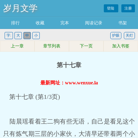
岁月文学
登陆
注册
排行
收藏
完本
阅读记录
书架
字:
大
中
小
护眼
关灯
上一章
章节列表
下一页
加入书签
第十七章
最新网址：www.wenxue.la
第十七章 (第1/3页)
陆晨瑶看着王二狗有些无语，自己是看见这个
只有炼气期三层的小家伙，大清早还带着两个小