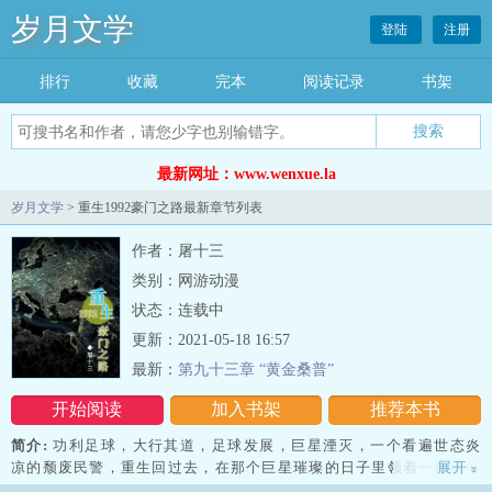
岁月文学
登陆
注册
排行
收藏
完本
阅读记录
书架
最新网址：www.wenxue.la
岁月文学
> 重生1992豪门之路最新章节列表
作者：屠十三
类别：网游动漫
状态：连载中
更新：2021-05-18 16:57
最新：
第九十三章 “黄金桑普”
开始阅读
加入书架
推荐本书
简介:
功利足球，大行其道，足球发展，巨星湮灭，一个看遍世态炎
凉的颓废民警，重生回过去，在那个巨星璀璨的日子里领着一帮巨星
展开
»
在足球圈内肆无忌惮的故事。