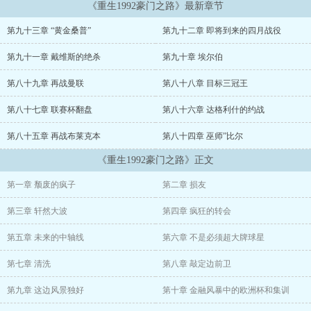
《重生1992豪门之路》最新章节
第九十三章 “黄金桑普”
第九十二章 即将到来的四月战役
第九十一章 戴维斯的绝杀
第九十章 埃尔伯
第八十九章 再战曼联
第八十八章 目标三冠王
第八十七章 联赛杯翻盘
第八十六章 达格利什的约战
第八十五章 再战布莱克本
第八十四章 巫师”比尔
《重生1992豪门之路》正文
第一章 颓废的疯子
第二章 损友
第三章 轩然大波
第四章 疯狂的转会
第五章 未来的中轴线
第六章 不是必须超大牌球星
第七章 清洗
第八章 敲定边前卫
第九章 这边风景独好
第十章 金融风暴中的欧洲杯和集训