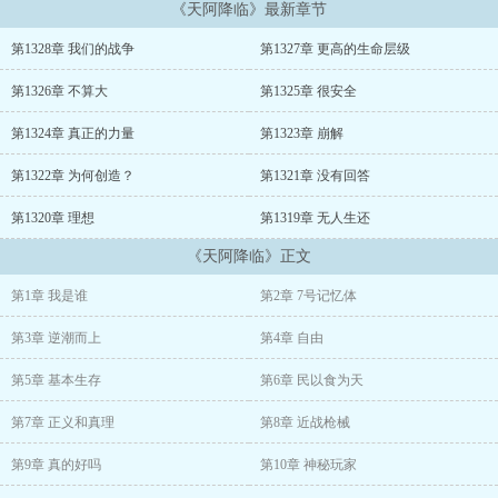
《天阿降临》最新章节
然而在一次意外中，他脱离实验基地，破除限制，得到独立人格。自
此在这星际开拓的大时代中，他征战八方，踏尽星河，终为人类开启
第1328章 我们的战争
第1327章 更高的生命层级
全新时代。
第1326章 不算大
第1325章 很安全
第1324章 真正的力量
第1323章 崩解
第1322章 为何创造？
第1321章 没有回答
第1320章 理想
第1319章 无人生还
《天阿降临》正文
第1章 我是谁
第2章 7号记忆体
第3章 逆潮而上
第4章 自由
第5章 基本生存
第6章 民以食为天
第7章 正义和真理
第8章 近战枪械
第9章 真的好吗
第10章 神秘玩家