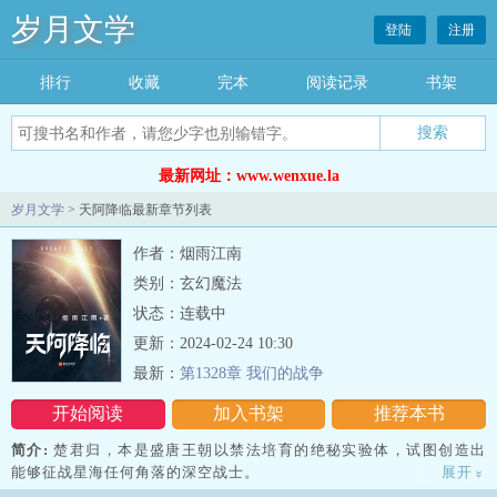
岁月文学
登陆
注册
排行
收藏
完本
阅读记录
书架
最新网址：www.wenxue.la
岁月文学
> 天阿降临最新章节列表
作者：烟雨江南
类别：玄幻魔法
状态：连载中
更新：2024-02-24 10:30
最新：
第1328章 我们的战争
开始阅读
加入书架
推荐本书
简介:
楚君归，本是盛唐王朝以禁法培育的绝秘实验体，试图创造出
能够征战星海任何角落的深空战士。
展开
»