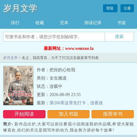
岁月文学
登陆
注册
排行
收藏
完本
阅读记录
书架
最新网址：www.wenxue.la
岁月文学
> 名义，我高育良，大不了打沉汉东最新章节列表
作者：把你的心给我
类别：女生频道
状态：连载中
更新：2026-08-09 23:55
最新：
第206章这章先打卡，连夜改
开始阅读
加入书架
推荐本书
简介:
新作品出炉,大家可以前往番茄小说阅读我的作品哦,希望大家能
够喜欢,你们的关注是我写作的动力,我会努力讲好每个故事!