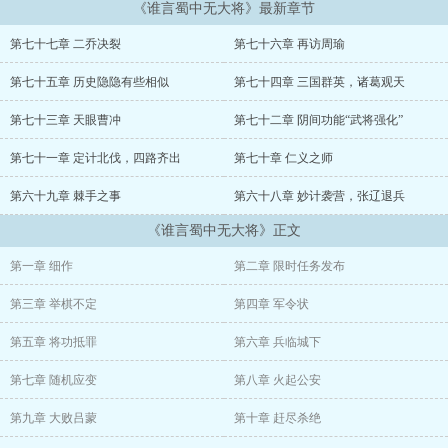
《谁言蜀中无大将》最新章节
秦怀策亦不例外。自他穿越而来那一日起，便暗下决心，要亲手改写
这令人不甘的结局。
第七十七章 二乔决裂
第七十六章 再访周瑜
【恭喜属主，获得三国第一猛将——吕布之身躯。】
第七十五章 历史隐隐有些相似
第七十四章 三国群英，诸葛观天
【限时任务发布：扭转关羽败走麦城、东吴夺取荆州的既定结局。
第七十三章 天眼曹冲
第七十二章 阴间功能“武将强化”
（限时：2个月）】
第七十一章 定计北伐，四路齐出
第七十章 仁义之师
【任务奖励：与吕布身躯融合度提升30%。】
第六十九章 棘手之事
第六十八章 妙计袭营，张辽退兵
看着眼前浮现的提示，秦怀策不由低笑一声。
《谁言蜀中无大将》正文
他本就是历史研究生出身，胸中韬略万千，如今又承了战神吕布的体
第一章 细作
第二章 限时任务发布
魄，文武双全至此，天下谁堪敌手？？
第三章 举棋不定
第四章 军令状
......
第五章 将功抵罪
第六章 兵临城下
若干年后，烽火几度。洛阳城下，旌旗猎猎。
第七章 随机应变
第八章 火起公安
曹家后人立于城头，望着下方那手持方天画戟，胯下追风赤兔的伟岸
身影，不由低声长叹：
第九章 大败吕蒙
第十章 赶尽杀绝