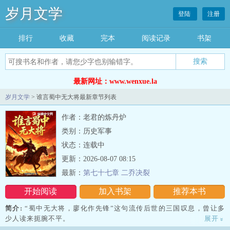
岁月文学
登陆
注册
排行
收藏
完本
阅读记录
书架
最新网址：www.wenxue.la
岁月文学
> 谁言蜀中无大将最新章节列表
作者：老君的炼丹炉
类别：历史军事
状态：连载中
更新：2026-08-07 08:15
最新：
第七十七章 二乔决裂
开始阅读
加入书架
推荐本书
简介:
“蜀中无大将，廖化作先锋”这句流传后世的三国叹息，曾让多
少人读来扼腕不平。
展开
»