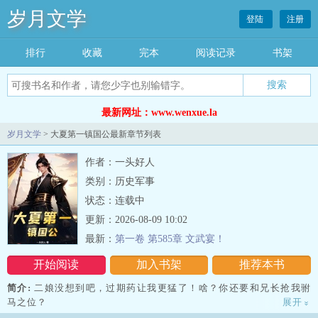
岁月文学
登陆
注册
排行
收藏
完本
阅读记录
书架
最新网址：www.wenxue.la
岁月文学
> 大夏第一镇国公最新章节列表
作者：一头好人
类别：历史军事
状态：连载中
更新：2026-08-09 10:02
最新：
第一卷 第585章 文武宴！
开始阅读
加入书架
推荐本书
简介:
二娘没想到吧，过期药让我更猛了！啥？你还要和兄长抢我驸
马之位？
展开
»