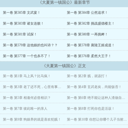
《大夏第一镇国公》最新章节
给脸不要，抽你丫的！啊？你还要报仇？那你快着点，再晚......我皇
上老丈人就喊我去登基了！
第一卷 第585章 文武宴！
第一卷 第584章 公然追求！
本书又名《战神驸马是诗仙》、《两国公主当我舔狗，恶毒二娘吓哭
第一卷 第583章 诸女连败！
第一卷 第582章 挑战盛德楼主！
了》。
第一卷 第581章 试探！
第一卷 第580章 一再挑衅！
第一卷 第579章 这他娘的也叫诗？？
第一卷 第578章 襄陵王姬成道！
第一卷 第577章 一个也杀不了！
第一卷 第576章 柔然大王子！
《大夏第一镇国公》正文
第一卷 第1章 马上风？比马疯！
第一卷 第2章 贱，就该打！
第一卷 第3章 老了还不死，心里有事儿！
第一卷 第4章 玄武老矣，尚能饭否！
第一卷 第5章 相逢何必曾相识？
第一卷 第6章 绝不能让这种人渣做自己的驸马！
第一卷 第7章 彼此唯一的亲人
第一卷 第8章 打死你也是活该！
第一卷 第9章 狗娘养的就是喜欢犯贱！
第一卷 第10章 你想让你哪个儿子当驸马？