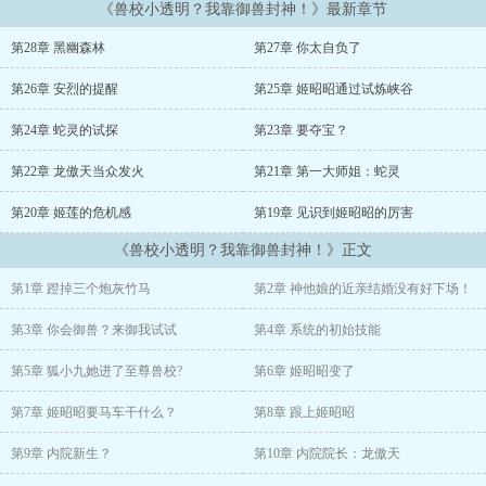
《兽校小透明？我靠御兽封神！》最新章节
为了拯救人类，赏金猎人姬昭昭临危受命。带着超级进化系统传送到
兽世，来刷副本新建数据库啦！
第28章 黑幽森林
第27章 你太自负了
开局三个竹马雄兽因为嫌弃小公主，不想成为订婚对象而嚷得不可开
第26章 安烈的提醒
第25章 姬昭昭通过试炼峡谷
交。
第24章 蛇灵的试探
第23章 要夺宝？
路过的姬昭昭，给了三个蠢货一个白眼。主动开口拒绝和三个竹马配
对，理由是近亲结婚没好下场。
第22章 龙傲天当众发火
第21章 第一大师姐：蛇灵
第20章 姬莲的危机感
第19章 见识到姬昭昭的厉害
面对白莲花堂姐暗戳戳撬墙角暗中搞事的小动作。姬昭昭看在眼里，
记在心里。
《兽校小透明？我靠御兽封神！》正文
渣男给你你不要，在学校还想给我下绊子？随手喊来几个被姬昭昭指
第1章 蹬掉三个炮灰竹马
第2章 神他娘的近亲结婚没有好下场！
点过的雌兽同学，每一个单拎出来都比你这个自诩天才的装货强。
第3章 你会御兽？来御我试试
第4章 系统的初始技能
虎王校长听说姬昭昭会御兽，一句来御我试试，把姬昭昭吓得踉跄一
下。
第5章 狐小九她进了至尊兽校?
第6章 姬昭昭变了
把老虎当狗遛？那画面太美姬昭昭不敢闭眼想。等等，你们几位露着
第7章 姬昭昭要马车干什么？
第8章 跟上姬昭昭
腹肌天天围过来秀荷尔蒙的小雄兽又是要干啥？
第9章 内院新生？
第10章 内院院长：龙傲天
被求爱的姬昭昭表示小孩才做选择呢！