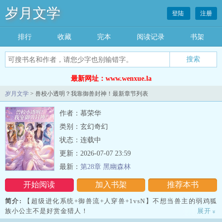
岁月文学
登陆
注册
排行
收藏
完本
阅读记录
书架
最新网址：www.wenxue.la
岁月文学
> 兽校小透明？我靠御兽封神！最新章节列表
作者：慕荣华
类别：玄幻奇幻
状态：连载中
更新：2026-07-07 23:59
最新：
第28章 黑幽森林
开始阅读
加入书架
推荐本书
简介:
【超级进化系统+御兽流+人穿兽+1vsN】不想当兽主的弱鸡狐
族小公主不是好赏金猎人！
展开
»