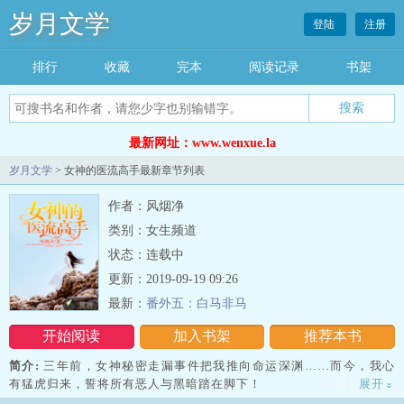
岁月文学
登陆
注册
排行
收藏
完本
阅读记录
书架
最新网址：www.wenxue.la
岁月文学
> 女神的医流高手最新章节列表
作者：风烟净
类别：女生频道
状态：连载中
更新：2019-09-19 09:26
最新：
番外五：白马非马
开始阅读
加入书架
推荐本书
简介:
三年前，女神秘密走漏事件把我推向命运深渊……而今，我心
有猛虎归来，誓将所有恶人与黑暗踏在脚下！
展开
»