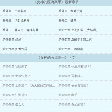
《女神的医流高手》最新章节
【南山有猛虎！一啸天下知！】作者本人Q：470989647作者书友Q
群：108890541作者微信：dm1142248525可入群
番外五：白马非马
番外四：红烬于笼
番外三：风起尤罗嘉
番外二：抚琴
番外一：暮云边，青秧与梦。
第0929章 生死如常 （大结局）
第0928章 婚纱
第0927章 沉醉于乡野之间
第0926章 如蝉饮露
第0925章 一路向南
《女神的医流高手》正文
第0001章 我回来了
第0002章 你愿意要我吗？
第0003章 女神沈曼？
第0004章 冤家碰头
第0005章 士别三年 （为大家的支持加更！）
第0006章 偷偷看言情？
第0007章 江湖规矩
第0008章 出千
第0009章 蠢女人
第0010章 孬如病猫？