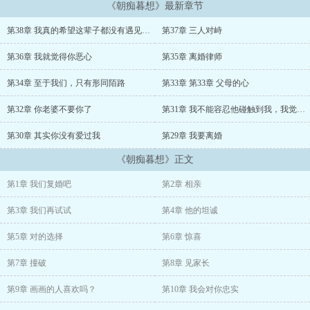
《朝痴暮想》最新章节
最后灰姑娘黯然分手，太子爷娶了门当户对的虞家千金。如果这个故
事的主角不是虞想的丈夫，那么这真是一个可悲可泣的爱情故事。
第38章 我真的希望这辈子都没有遇见过你
第37章 三人对峙
直到她知道萧靖北曾有过相爱七年的女友，她才知道他办公室里的牛
第36章 我就觉得你恶心
第35章 离婚律师
奶、他的体贴，都是有另外一个女人的影子。
第34章 至于我们，只有形同陌路
第33章 第33章 父母的心
他们婚后他唯一一次夜不归宿，是跟那个女人在一起；意外发生时，
他受伤严重，是因为身下护着一个人；她生产那日，无人接通的电
第32章 你老婆不要你了
第31章 我不能容忍他碰触到我，我觉得恶心
话，是因为那个女人拿走了他的手机。
第30章 其实你没有爱过我
第29章 我要离婚
她生下孩子出院的第七天，来到了萧家祠堂，只为离婚。
《朝痴暮想》正文
“萧靖北，看到你我都觉得恶心，我这辈子都不可能跟你在一起。”萧
第1章 我们复婚吧
第2章 相亲
靖北看着她厌恶的目光，心里一阵绝望，被迫答应离婚。
第3章 我们再试试
第4章 他的坦诚
两年后，她有了新的恋情，终于回国。她对他说：“萧靖北，你帮我救
救他，过去的事，我都可以一笔勾销。”追妻火葬场。
第5章 对的选择
第6章 惊喜
第7章 撞破
第8章 见家长
第9章 画画的人喜欢吗？
第10章 我会对你忠实