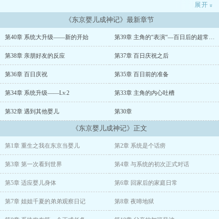
展开
»
死后，穿越到日本东京成为樱庭家的新生
《东京婴儿成神记》最新章节
儿，拥有成年人思想却困在婴儿身体里。绑
第40章 系统大升级——新的开始
第39章 主角的“表演“—百日后的超常反应
定了一个毒舌中二的【坑爹成长系统】，从
第38章 亲朋好友的反应
第37章 百日庆祝之后
此开始了搞笑与冒险并存的成长之路——从
第36章 百日庆祝
第35章 百日前的准备
婴儿翻身到幼儿园称霸，从小学跳级到灵异
第34章 系统升级——Lv.2
第33章 主角的内心吐槽
第32章 遇到其他婴儿
第30章
除灵，最终面对虚无之主，选择成为"守护
《东京婴儿成神记》正文
日常之神”。
第1章 重生之我在东京当婴儿
第2章 系统是个话痨
第3章 第一次看到世界
第4章 与系统的初次正式对话
第5章 适应婴儿身体
第6章 回家后的家庭日常
第7章 姐姐千夏的弟弟观察日记
第8章 夜啼地狱