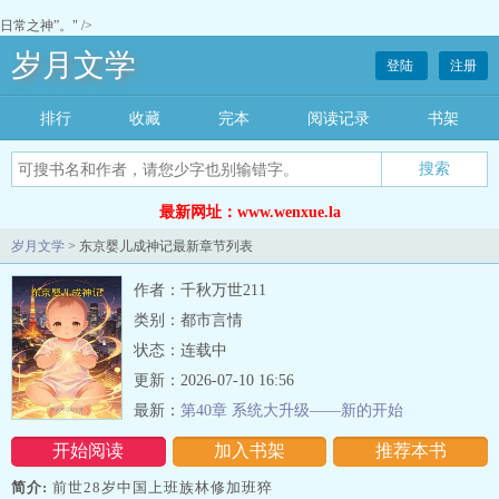
日常之神”。" />
岁月文学
登陆
注册
排行
收藏
完本
阅读记录
书架
最新网址：www.wenxue.la
岁月文学
> 东京婴儿成神记最新章节列表
作者：千秋万世211
类别：都市言情
状态：连载中
更新：2026-07-10 16:56
最新：
第40章 系统大升级——新的开始
开始阅读
加入书架
推荐本书
简介:
前世28岁中国上班族林修加班猝