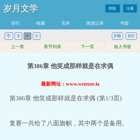
岁月文学
登陆
注册
排行
收藏
完本
阅读记录
书架
字:
大
中
小
护眼
关灯
上一章
章节列表
下一页
加入书签
第386章 他笑成那样就是在求偶
最新网址：www.wenxue.la
第386章 他笑成那样就是在求偶 (第1/3页)
复赛一共给了八面旗帜，其中两个是备用。