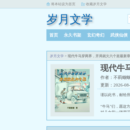
将本站设为首页
收藏岁月文学
岁月文学
首页
永久书架
玄幻奇幻
武侠仙侠
岁月文学
> 现代牛马穿两界，开局就欠六个崽最新
现代牛
作者：不羁蝈
更新：2026-08-0
谨以此书，献给
“牛马”们，愿这
对儿女和一辆用
\n迫于生计，天