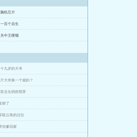
章 脑机芯片
章 一百个后生
章 关中王哽咽
汉末乱世里，用锅巴和麻花，换信任，
三十九岁的大爷
四斤大米换一个媳妇？
致富念头悄然萌芽
 发财了
 挛鞮云珠的过往
 带你爹回家