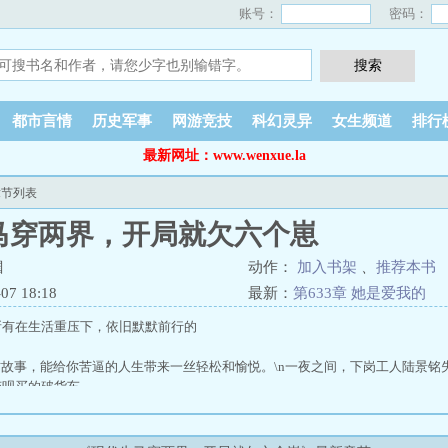
账号：
密码：
都市言情
历史军事
网游竞技
科幻灵异
女生频道
排行
最新网址：www.wenxue.la
章节列表
马穿两界，开局就欠六个崽
蝈
动作：
加入书架
、
推荐本书
7 18:18
最新：
第633章 她是爱我的
所有在生活重压下，依旧默默前行的
方故事，能给你苦逼的人生带来一丝轻松和愉悦。\n一夜之间，下岗工人陆景
花呗买的破货车。
寒地冻，他开着破车毅然钻进风雪里，却不料一头扎进了饥荒遍野的东汉末年。