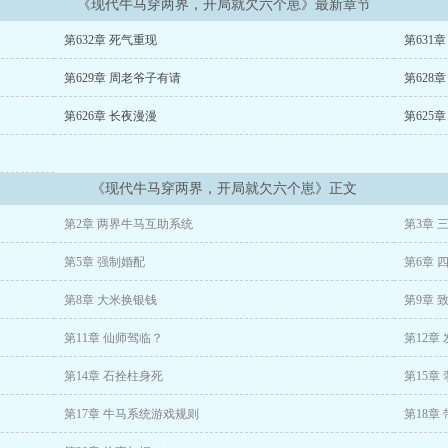
《现代牛马穿两界，开局就欠六个崽》最新章节
一个古怪背包。\n想回家？一个名为
第632章 死气重现
第631
统”的玩意儿告诉他：可以，先在这个世界获得足够的
第629章 周老爷子有请
第628
第626章 长夜漫漫
第625
是，这个现代失意老男人，为了攒够女儿的补习费，为了能回家，不得不开始在
换感激。
《现代牛马穿两界，开局就欠六个崽》正文
安静的货郎，奈何强制分配的
第2章 两界牛马互助系统
第3章 
，认下的
第5章 强制婚配
第6章 
留女儿……看着身边越来越多的人，陆景铭叹了口气。
第8章 大米换银钱
第9章 
给这个黑暗的时代，带去一点点，不一样的光。
第11章 仙师驾临？
第12章
第14章 石拴柱身死
第15章
第17章 牛马系统游戏规则
第18章