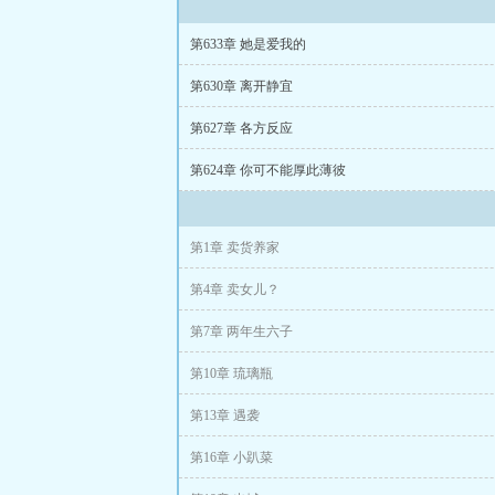
\n车没了，变成
第633章 她是爱我的
“两界牛马互助系
第630章 离开静宜
“感激”与
第627章 各方反应
“信任”。\n于
第624章 你可不能厚此薄彼
用廉价的善意，
\n他本想只做个
第1章 卖货养家
“老婆”需要养活
第4章 卖女儿？
“老爹”跪求他收
第7章 两年生六子
\n那就……顺便
第10章 琉璃瓶
第13章 遇袭
第16章 小趴菜