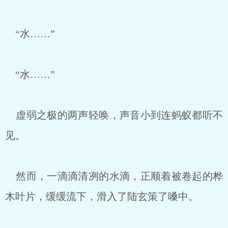
“水……”
“水……”
虚弱之极的两声轻唤，声音小到连蚂蚁都听不
见。
然而，一滴滴清冽的水滴，正顺着被卷起的桦
木叶片，缓缓流下，滑入了陆玄策了嗓中。