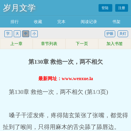
岁月文学
登陆
注册
排行
收藏
完本
阅读记录
书架
字:
大
中
小
护眼
关灯
上一章
章节列表
下一页
加入书签
第130章 救他一次，两不相欠
最新网址：www.wenxue.la
第130章 救他一次，两不相欠 (第1/3页)
嗓子干涩发疼，疼得陆玄策张了张嘴，都觉得
扯到了喉间，只得用麻木的舌尖舔了舔唇边。