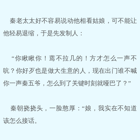
秦老太太好不容易说动他相看姑娘，可不能让
他轻易退缩，于是先发制人：
“你瞅瞅你！蔫不拉几的！方才怎么一声不
吭？你好歹也是做大生意的人，现在出门谁不喊
你一声秦五爷，怎么到了关键时刻就哑巴了？”
秦朝挠挠头，一脸憨厚：“娘，我实在不知道
该怎么接话。