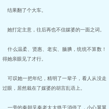
结果翻了个大车。
她打定主意，往后再也不信媒婆的一面之词。
什么温柔、贤惠、老实、腼腆，统统不算数！
得她亲眼见了才行。
可叹她一把年纪，精明了一辈子，看人从没走
过眼，居然栽在了媒婆的胡言乱语上。
一旁的秦朝见秦老太太终于消停了，小心翼翼