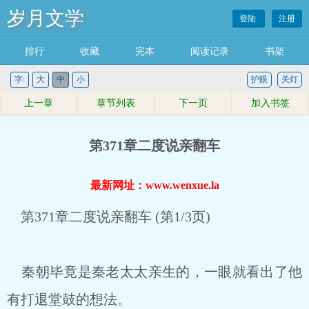
岁月文学
登陆
注册
排行
收藏
完本
阅读记录
书架
字:
大
中
小
护眼
关灯
上一章
章节列表
下一页
加入书签
第371章二度说亲翻车
最新网址：www.wenxue.la
第371章二度说亲翻车 (第1/3页)
秦朝毕竟是秦老太太亲生的，一眼就看出了他
有打退堂鼓的想法。