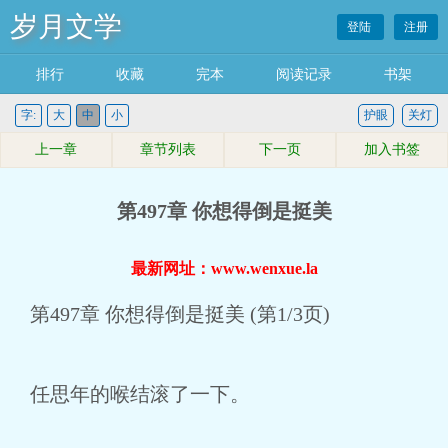
岁月文学
登陆
注册
排行
收藏
完本
阅读记录
书架
字:
大
中
小
护眼
关灯
上一章
章节列表
下一页
加入书签
第497章 你想得倒是挺美
最新网址：www.wenxue.la
第497章 你想得倒是挺美 (第1/3页)
任思年的喉结滚了一下。