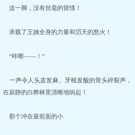
这一脚，没有丝毫的留情！
承载了王姨全身的力量和滔天的怒火！
“咔嚓——！”
一声令人头皮发麻、牙根发酸的骨头碎裂声，
在寂静的白桦林里清晰地响起！
那个冲在最前面的小