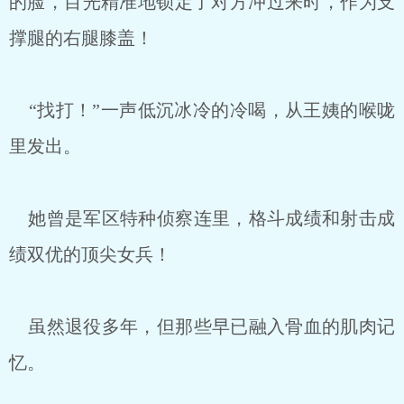
的脸，目光精准地锁定了对方冲过来时，作为支
撑腿的右腿膝盖！
“找打！”一声低沉冰冷的冷喝，从王姨的喉咙
里发出。
她曾是军区特种侦察连里，格斗成绩和射击成
绩双优的顶尖女兵！
虽然退役多年，但那些早已融入骨血的肌肉记
忆。