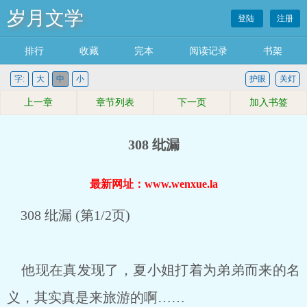
岁月文学
登陆
注册
排行
收藏
完本
阅读记录
书架
字:
大
中
小
护眼
关灯
上一章
章节列表
下一页
加入书签
308 纰漏
最新网址：www.wenxue.la
308 纰漏 (第1/2页)
他现在真发现了，夏小姐打着为弟弟而来的名
义，其实真是来旅游的啊……