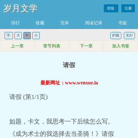
岁月文学
登陆
注册
排行
收藏
完本
阅读记录
书架
字:
大
中
小
护眼
关灯
上一章
章节列表
下一章
加入书签
请假
最新网址：www.wenxue.la
请假 (第1/1页)
如题，卡文，我思考一下后续怎么写。
《成为术士的我选择去当圣骑！》请假