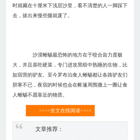
时就藏在十厘米下浅层沙里，看不清楚的人一脚踩下
去，拔出来慢些腿就废了。
沙漠蜥蜴最恐怖的地方在于咬合齿力度极
大，并且喜吃硬菜，专门进攻黑暗中熟睡的生物，比
如宿营的驴友。至今罗布泊食人蜥蜴都让各路驴友们
胆寒不已，夜宿的时候也会在帐篷周围撒上一圈让食
人蜥蜴不愿靠近的物质。
>>>>全文在线阅读<<<<
文章推荐：