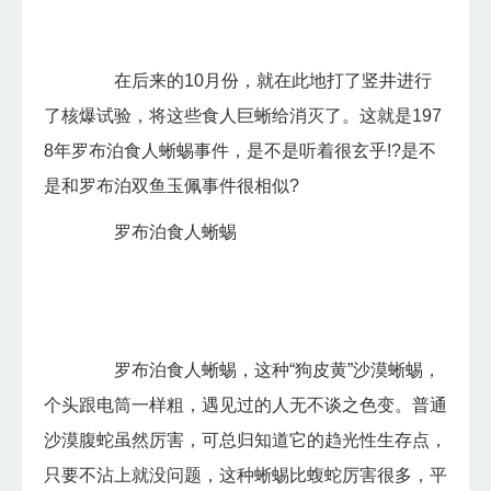
在后来的10月份，就在此地打了竖井进行
了核爆试验，将这些食人巨蜥给消灭了。这就是197
8年罗布泊食人蜥蜴事件，是不是听着很玄乎!?是不
是和罗布泊双鱼玉佩事件很相似?
罗布泊食人蜥蜴
罗布泊食人蜥蜴，这种“狗皮黄”沙漠蜥蜴，
个头跟电筒一样粗，遇见过的人无不谈之色变。普通
沙漠腹蛇虽然厉害，可总归知道它的趋光性生存点，
只要不沾上就没问题，这种蜥蜴比蝮蛇厉害很多，平