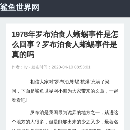
鲨鱼世界网
首页
宇宙探秘
1978年罗布泊食人蜥蜴事件是怎
科学探秘
么回事？罗布泊食人蜥蜴事件是
自然地理
真的吗
动物世界
作者：lly
· 发布时间：2020-04-10 08:53:01
未解之谜
相信大家对“罗布泊,蜥蜴,核爆”充满了疑
问，下面是鲨鱼世界网小编为大家带来的文章，一起
怪异植物
看看吧!
生命医学
罗布泊是我国最为诡异的地方之一，踏进这
个地方的人很多，但是能够出来的少之又少，最著名