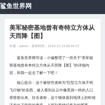
鲨鱼世界网
首页
宇宙探秘
美军秘密基地曾有奇特立方体从
科学探秘
天而降【图】
自然地理
作者：admin
· 发布时间：2019-12-19 08:44:21
动物世界
鲨鱼世界网导读：小编整理了一些关于“美军秘
密基地曾有奇特立方体从天而降【图】”的详细内
未解之谜
容，和我一起去了解一下吧！
怪异植物
核心提示：这个被研究者称为“巨型立方体不明
生命医学
飞行物”的东西，被人看到从云中像黑洞一样的入口
里喷射出来。目击者称，这个物体落到地球上的时候